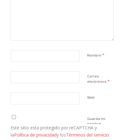
*
Nombre
Correo
*
electrónico
Web
Guarda mi
nombre,
Este sitio esta protegido por reCAPTCHA y
correo
electrónico y
la
Política de privacidad
y los
Términos del servicio
web en este