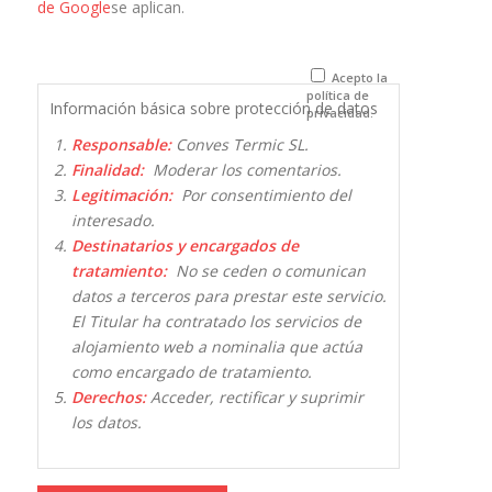
de Google
se aplican.
navegador
para la
próxima vez
que comente.
Acepto la
política de
Información básica sobre protección de datos
privacidad.
Responsable:
Conves Termic SL.
Finalidad:
Moderar los comentarios.
Legitimación:
Por consentimiento del
interesado.
Destinatarios y encargados de
tratamiento:
No se ceden o comunican
datos a terceros para prestar este servicio.
El Titular ha contratado los servicios de
alojamiento web a nominalia que actúa
como encargado de tratamiento.
Derechos:
Acceder, rectificar y suprimir
los datos.