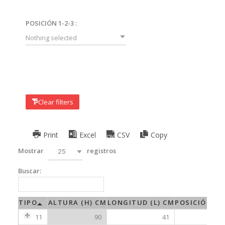
POSICIÓN 1-2-3 :
Nothing selected
Clear filters
Print
Excel
CSV
Copy
Mostrar
registros
25
Buscar:
TIPO
ALTURA (H) CM
LONGITUD (L) CM
POSICIÓN 1-
11
90
41