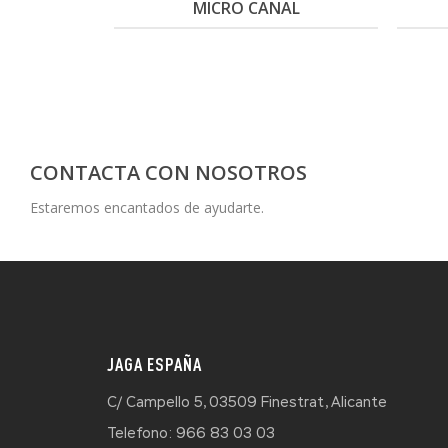
AL
MICRO CANAL
CONTACTA CON NOSOTROS
Estaremos encantados de ayudarte.
JAGA ESPAÑA
C/ Campello 5, 03509 Finestrat, Alicante
Telefono: 966 83 03 03