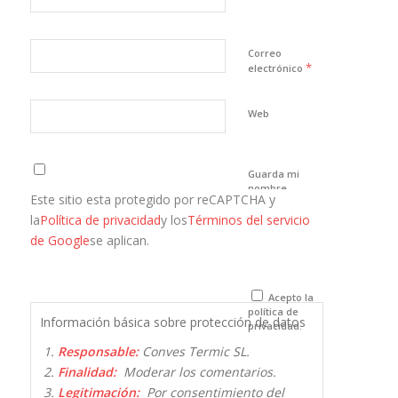
Correo
*
electrónico
Web
Guarda mi
nombre,
Este sitio esta protegido por reCAPTCHA y
correo
electrónico y
la
Política de privacidad
y los
Términos del servicio
web en este
de Google
se aplican.
navegador
para la
próxima vez
que comente.
Acepto la
política de
Información básica sobre protección de datos
privacidad.
Responsable:
Conves Termic SL.
Finalidad:
Moderar los comentarios.
Legitimación:
Por consentimiento del