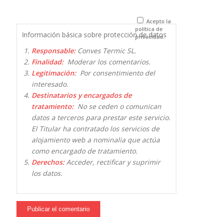
para la
próxima vez
que comente.
Acepto la
política de
Información básica sobre protección de datos
privacidad.
Responsable:
Conves Termic SL.
Finalidad:
Moderar los comentarios.
Legitimación:
Por consentimiento del
interesado.
Destinatarios y encargados de
tratamiento:
No se ceden o comunican
datos a terceros para prestar este servicio.
El Titular ha contratado los servicios de
alojamiento web a nominalia que actúa
como encargado de tratamiento.
Derechos:
Acceder, rectificar y suprimir
los datos.