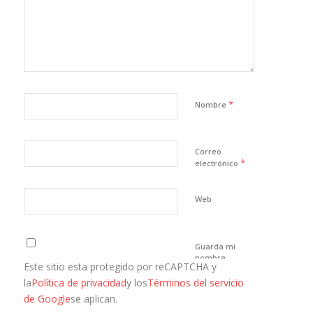
*
Nombre
Correo
*
electrónico
Web
Guarda mi
nombre,
Este sitio esta protegido por reCAPTCHA y
correo
electrónico y
la
Política de privacidad
y los
Términos del servicio
web en este
de Google
se aplican.
navegador