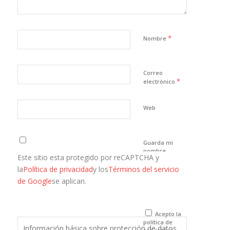
*
Nombre
Correo
*
electrónico
Web
Guarda mi
nombre,
Este sitio esta protegido por reCAPTCHA y
correo
electrónico y
la
Política de privacidad
y los
Términos del servicio
web en este
de Google
se aplican.
navegador
para la
próxima vez
que comente.
Acepto la
política de
Información básica sobre protección de datos