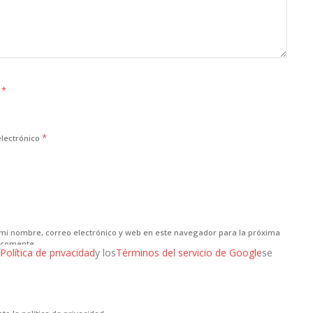
*
e
*
electrónico
mi nombre, correo electrónico y web en este navegador para la próxima
 comente.
Política de privacidad
y los
Términos del servicio de Google
se