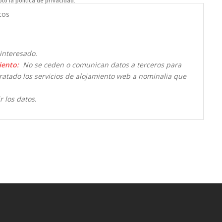
to la política de privacidad.
tos
interesado.
iento:
No se ceden o comunican datos a terceros para
ntratado los servicios de alojamiento web a nominalia que
r los datos.