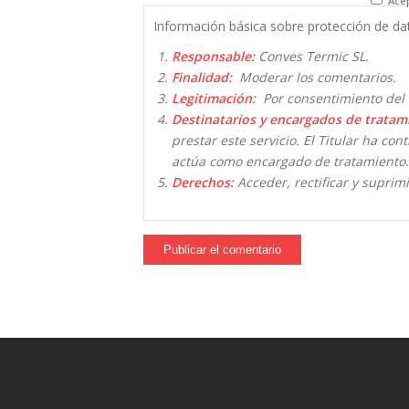
Acep
Información básica sobre protección de da
Responsable:
Conves Termic SL.
Finalidad:
Moderar los comentarios.
Legitimación:
Por consentimiento del 
Destinatarios y encargados de tratam
prestar este servicio. El Titular ha co
actúa como encargado de tratamiento.
Derechos:
Acceder, rectificar y suprimi