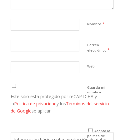
*
Nombre
Correo
*
electrónico
Web
Guarda mi
nombre,
Este sitio esta protegido por reCAPTCHA y
correo
electrónico y
la
Política de privacidad
y los
Términos del servicio
web en este
de Google
se aplican.
navegador
para la
próxima vez
que comente.
Acepto la
política de
Información básica sobre protección de datos