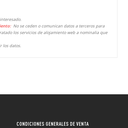
interesado.
iento:
No se ceden o comunican datos a terceros para
ntratado los servicios de alojamiento web a nominalia que
r los datos.
CONDICIONES GENERALES DE VENTA