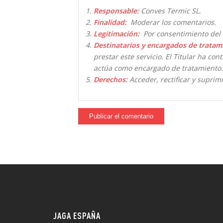
Responsable:
Conves Termic SL.
Finalidad:
Moderar los comentarios.
Legitimación:
Por consentimiento del 
Destinatarios y encargados de tratam
prestar este servicio. El Titular ha co
actúa como encargado de tratamiento.
Derechos:
Acceder, rectificar y suprimi
JAGA ESPAÑA