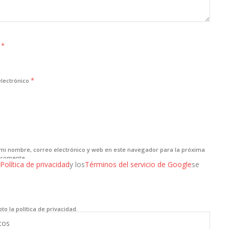
*
e
*
electrónico
mi nombre, correo electrónico y web en este navegador para la próxima
 comente.
Política de privacidad
y los
Términos del servicio de Google
se
to la política de privacidad.
tos