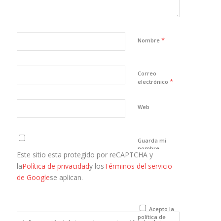
*
Nombre
Correo
*
electrónico
Web
Guarda mi
nombre,
Este sitio esta protegido por reCAPTCHA y
correo
electrónico y
la
Política de privacidad
y los
Términos del servicio
web en este
de Google
se aplican.
navegador
para la
próxima vez
que comente.
Acepto la
política de