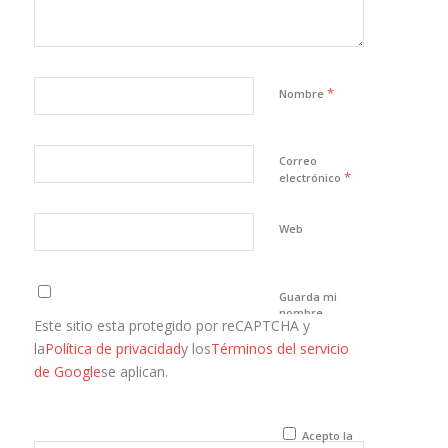
*
Nombre
Correo
*
electrónico
Web
Guarda mi
nombre,
Este sitio esta protegido por reCAPTCHA y
correo
electrónico y
la
Política de privacidad
y los
Términos del servicio
web en este
de Google
se aplican.
navegador
para la
próxima vez
que comente.
Acepto la