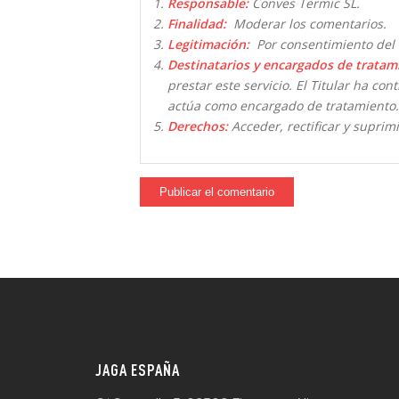
Responsable:
Conves Termic SL.
Finalidad:
Moderar los comentarios.
Legitimación:
Por consentimiento del 
Destinatarios y encargados de tratam
prestar este servicio. El Titular ha co
actúa como encargado de tratamiento.
Derechos:
Acceder, rectificar y suprimi
JAGA ESPAÑA