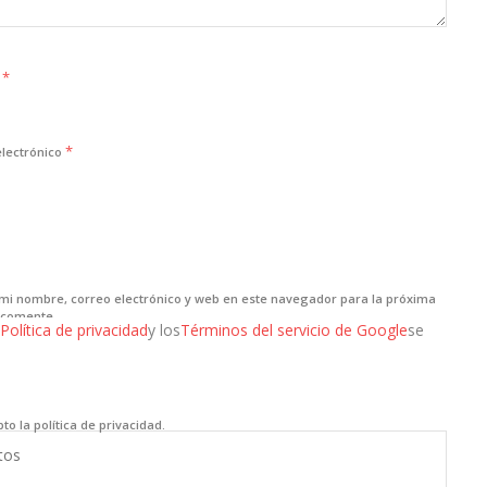
*
e
*
electrónico
mi nombre, correo electrónico y web en este navegador para la próxima
 comente.
Política de privacidad
y los
Términos del servicio de Google
se
to la política de privacidad.
tos