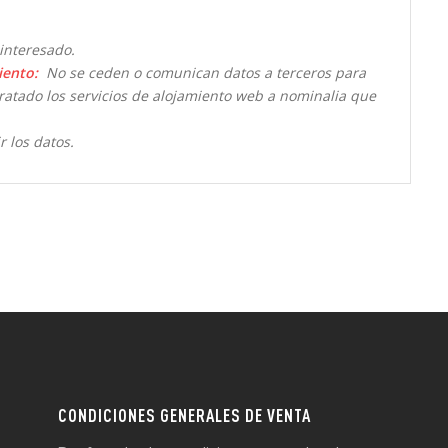
interesado.
iento:
No se ceden o comunican datos a terceros para
ntratado los servicios de alojamiento web a nominalia que
r los datos.
CONDICIONES GENERALES DE VENTA