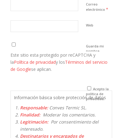
Correo
*
electrónico
Web
Guarda mi
nombre,
Este sitio esta protegido por reCAPTCHA y
correo
electrónico y
la
Política de privacidad
y los
Términos del servicio
web en este
de Google
se aplican.
navegador
para la
próxima vez
que comente.
Acepto la
política de
Información básica sobre protección de datos
privacidad.
Responsable:
Conves Termic SL.
Finalidad:
Moderar los comentarios.
Legitimación:
Por consentimiento del
interesado.
Destinatarios y encargados de