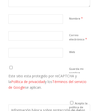
*
Nombre
Correo
*
electrónico
Web
Guarda mi
nombre,
Este sitio esta protegido por reCAPTCHA y
correo
electrónico y
la
Política de privacidad
y los
Términos del servicio
web en este
de Google
se aplican.
navegador
para la
próxima vez
que comente.
Acepto la
política de
Información básica sobre protección de datos