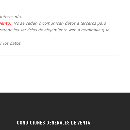
interesado.
iento:
No se ceden o comunican datos a terceros para
ntratado los servicios de alojamiento web a nominalia que
r los datos.
CONDICIONES GENERALES DE VENTA