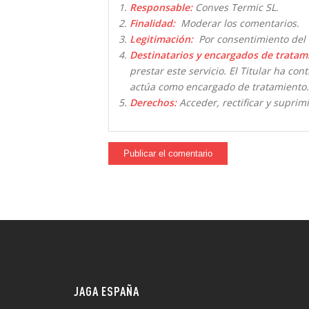
Responsable:
Conves Termic SL.
Finalidad:
Moderar los comentarios.
Legitimación:
Por consentimiento del 
Destinatarios y encargados de tratam
prestar este servicio. El Titular ha co
actúa como encargado de tratamiento.
Derechos:
Acceder, rectificar y suprimi
JAGA ESPAÑA