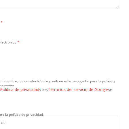
*
e
*
electrónico
mi nombre, correo electrónico y web en este navegador para la próxima
 comente.
Política de privacidad
y los
Términos del servicio de Google
se
to la política de privacidad.
tos