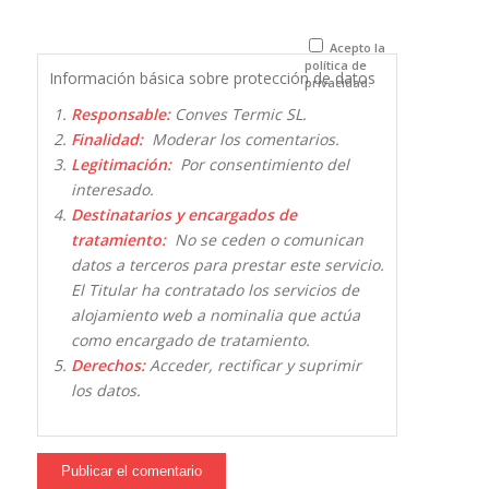
para la
próxima vez
que comente.
Acepto la
política de
Información básica sobre protección de datos
privacidad.
Responsable:
Conves Termic SL.
Finalidad:
Moderar los comentarios.
Legitimación:
Por consentimiento del
interesado.
Destinatarios y encargados de
tratamiento:
No se ceden o comunican
datos a terceros para prestar este servicio.
El Titular ha contratado los servicios de
alojamiento web a nominalia que actúa
como encargado de tratamiento.
Derechos:
Acceder, rectificar y suprimir
los datos.