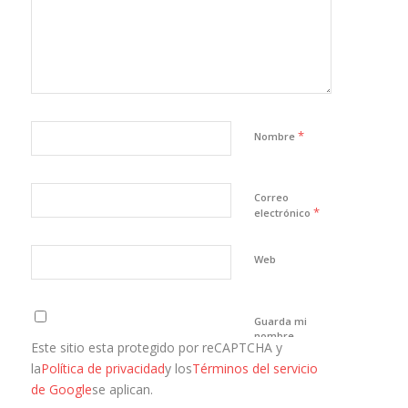
*
Nombre
Correo
*
electrónico
Web
Guarda mi
nombre,
Este sitio esta protegido por reCAPTCHA y
correo
electrónico y
la
Política de privacidad
y los
Términos del servicio
web en este
de Google
se aplican.
navegador