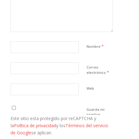
*
Nombre
Correo
*
electrónico
Web
Guarda mi
nombre,
Este sitio esta protegido por reCAPTCHA y
correo
electrónico y
la
Política de privacidad
y los
Términos del servicio
web en este
de Google
se aplican.
navegador