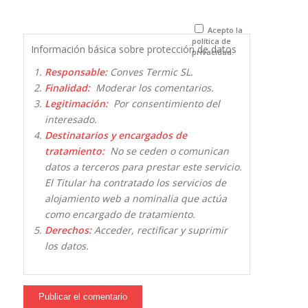
para la
próxima vez
que comente.
Acepto la
política de
Información básica sobre protección de datos
privacidad.
Responsable:
Conves Termic SL.
Finalidad:
Moderar los comentarios.
Legitimación:
Por consentimiento del
interesado.
Destinatarios y encargados de
tratamiento:
No se ceden o comunican
datos a terceros para prestar este servicio.
El Titular ha contratado los servicios de
alojamiento web a nominalia que actúa
como encargado de tratamiento.
Derechos:
Acceder, rectificar y suprimir
los datos.