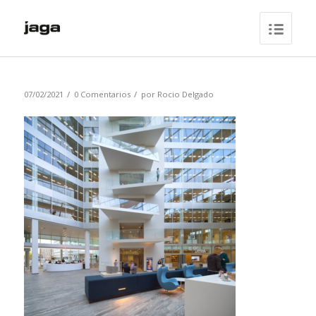
/
/
07/02/2021
0 Comentarios
por
Rocio Delgado