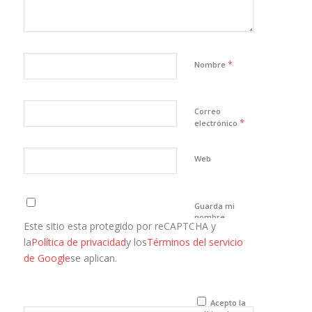
*
Nombre
Correo
*
electrónico
Web
Guarda mi
nombre,
Este sitio esta protegido por reCAPTCHA y
correo
electrónico y
la
Política de privacidad
y los
Términos del servicio
web en este
de Google
se aplican.
navegador
para la
próxima vez
que comente.
Acepto la