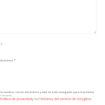
*
e
*
electrónico
mi nombre, correo electrónico y web en este navegador para la próxima
 comente.
Política de privacidad
y los
Términos del servicio de Google
se