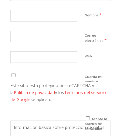
*
Nombre
Correo
*
electrónico
Web
Guarda mi
nombre,
Este sitio esta protegido por reCAPTCHA y
correo
electrónico y
la
Política de privacidad
y los
Términos del servicio
web en este
de Google
se aplican.
navegador
para la
próxima vez
que comente.
Acepto la
política de
Información básica sobre protección de datos
privacidad.