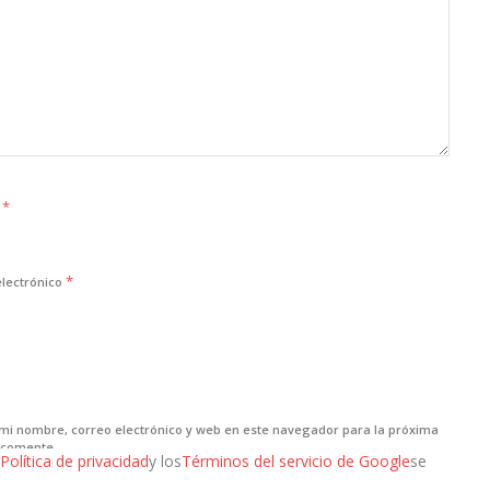
*
e
*
electrónico
mi nombre, correo electrónico y web en este navegador para la próxima
 comente.
Política de privacidad
y los
Términos del servicio de Google
se