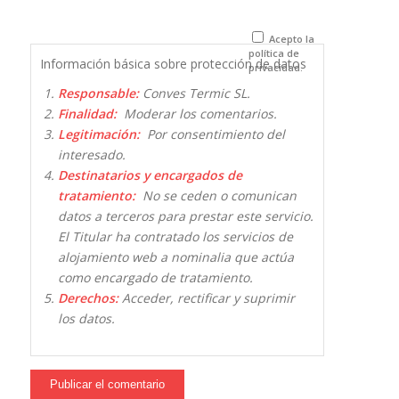
para la
próxima vez
que comente.
Acepto la
política de
Información básica sobre protección de datos
privacidad.
Responsable:
Conves Termic SL.
Finalidad:
Moderar los comentarios.
Legitimación:
Por consentimiento del
interesado.
Destinatarios y encargados de
tratamiento:
No se ceden o comunican
datos a terceros para prestar este servicio.
El Titular ha contratado los servicios de
alojamiento web a nominalia que actúa
como encargado de tratamiento.
Derechos:
Acceder, rectificar y suprimir
los datos.