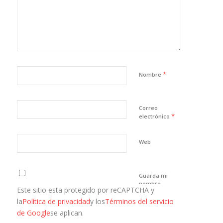
*
Nombre
Correo
*
electrónico
Web
Guarda mi
nombre,
Este sitio esta protegido por reCAPTCHA y
correo
electrónico y
la
Política de privacidad
y los
Términos del servicio
web en este
de Google
se aplican.
navegador