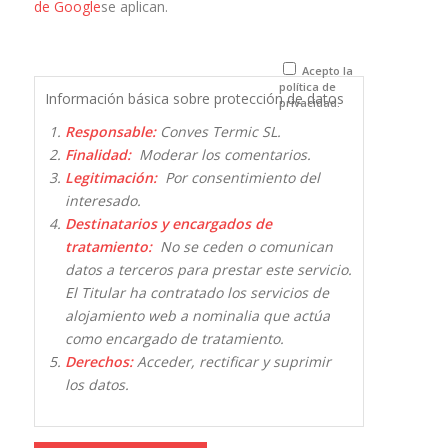
de Google
se aplican.
navegador
para la
próxima vez
que comente.
Acepto la
política de
Información básica sobre protección de datos
privacidad.
Responsable:
Conves Termic SL.
Finalidad:
Moderar los comentarios.
Legitimación:
Por consentimiento del
interesado.
Destinatarios y encargados de
tratamiento:
No se ceden o comunican
datos a terceros para prestar este servicio.
El Titular ha contratado los servicios de
alojamiento web a nominalia que actúa
como encargado de tratamiento.
Derechos:
Acceder, rectificar y suprimir
los datos.