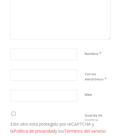
*
Nombre
Correo
*
electrónico
Web
Guarda mi
nombre,
Este sitio esta protegido por reCAPTCHA y
correo
electrónico y
la
Política de privacidad
y los
Términos del servicio
web en este