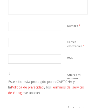
*
Nombre
Correo
*
electrónico
Web
Guarda mi
nombre,
Este sitio esta protegido por reCAPTCHA y
correo
electrónico y
la
Política de privacidad
y los
Términos del servicio
web en este
de Google
se aplican.
navegador
para la
próxima vez
que comente.