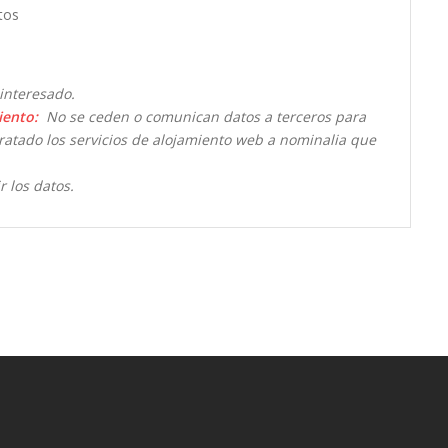
tos
interesado.
iento:
No se ceden o comunican datos a terceros para
ntratado los servicios de alojamiento web a nominalia que
r los datos.