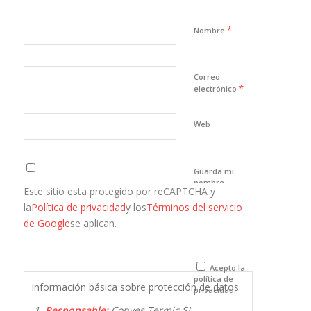
*
Nombre
Correo
*
electrónico
Web
Guarda mi
nombre,
Este sitio esta protegido por reCAPTCHA y
correo
electrónico y
la
Política de privacidad
y los
Términos del servicio
web en este
de Google
se aplican.
navegador
para la
próxima vez
que comente.
Acepto la
política de
Información básica sobre protección de datos
privacidad.
Responsable:
Conves Termic SL.