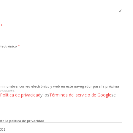
*
e
*
electrónico
mi nombre, correo electrónico y web en este navegador para la próxima
 comente.
Política de privacidad
y los
Términos del servicio de Google
se
to la política de privacidad.
tos