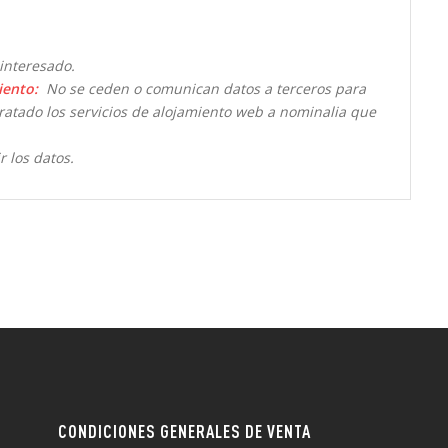
interesado.
iento:
No se ceden o comunican datos a terceros para
ntratado los servicios de alojamiento web a nominalia que
r los datos.
CONDICIONES GENERALES DE VENTA