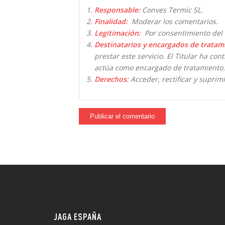
Responsable:
Conves Termic SL.
Finalidad:
Moderar los comentarios.
Legitimación:
Por consentimiento del 
Destinatarios y encargados de tratam
prestar este servicio. El Titular ha co
actúa como encargado de tratamiento.
Derechos:
Acceder, rectificar y suprimi
JAGA ESPAÑA