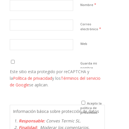
*
Nombre
Correo
*
electrónico
Web
Guarda mi
nombre,
Este sitio esta protegido por reCAPTCHA y
correo
electrónico y
la
Política de privacidad
y los
Términos del servicio
web en este
de Google
se aplican.
navegador
para la
próxima vez
que comente.
Acepto la
política de
Información básica sobre protección de datos
privacidad.
Responsable:
Conves Termic SL.
Finalidad:
Moderar los comentarios.