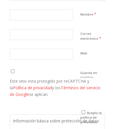
*
Nombre
Correo
*
electrónico
Web
Guarda mi
nombre,
Este sitio esta protegido por reCAPTCHA y
correo
electrónico y
la
Política de privacidad
y los
Términos del servicio
web en este
de Google
se aplican.
navegador
para la
próxima vez
que comente.
Acepto la
política de
Información básica sobre protección de datos
privacidad.