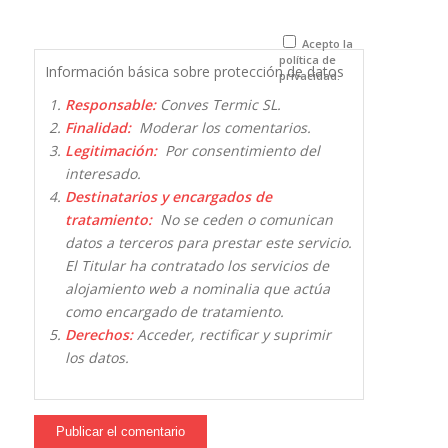
para la
próxima vez
que comente.
Acepto la
política de
Información básica sobre protección de datos
privacidad.
Responsable:
Conves Termic SL.
Finalidad:
Moderar los comentarios.
Legitimación:
Por consentimiento del
interesado.
Destinatarios y encargados de
tratamiento:
No se ceden o comunican
datos a terceros para prestar este servicio.
El Titular ha contratado los servicios de
alojamiento web a nominalia que actúa
como encargado de tratamiento.
Derechos:
Acceder, rectificar y suprimir
los datos.