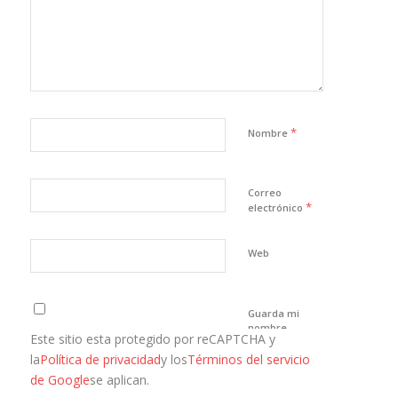
*
Nombre
Correo
*
electrónico
Web
Guarda mi
nombre,
Este sitio esta protegido por reCAPTCHA y
correo
electrónico y
la
Política de privacidad
y los
Términos del servicio
web en este
de Google
se aplican.
navegador