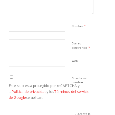
*
Nombre
Correo
*
electrónico
Web
Guarda mi
nombre,
Este sitio esta protegido por reCAPTCHA y
correo
electrónico y
la
Política de privacidad
y los
Términos del servicio
web en este
de Google
se aplican.
navegador
para la
próxima vez
que comente.
Acepto la