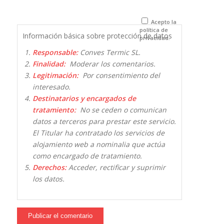
para la
próxima vez
que comente.
Acepto la
política de
Información básica sobre protección de datos
privacidad.
Responsable:
Conves Termic SL.
Finalidad:
Moderar los comentarios.
Legitimación:
Por consentimiento del
interesado.
Destinatarios y encargados de
tratamiento:
No se ceden o comunican
datos a terceros para prestar este servicio.
El Titular ha contratado los servicios de
alojamiento web a nominalia que actúa
como encargado de tratamiento.
Derechos:
Acceder, rectificar y suprimir
los datos.