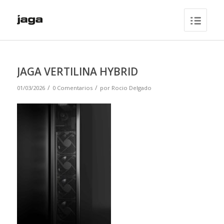
JAGA VERTILINA HYBRID
/
/
01/03/2026
0 Comentarios
por
Rocio Delgado