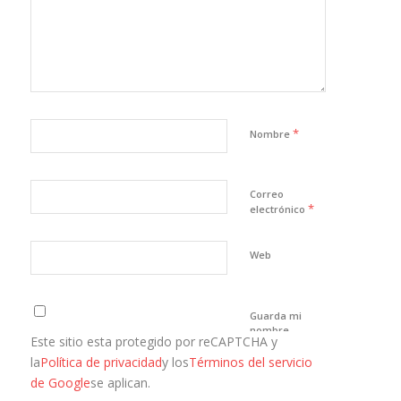
*
Nombre
Correo
*
electrónico
Web
Guarda mi
nombre,
Este sitio esta protegido por reCAPTCHA y
correo
electrónico y
la
Política de privacidad
y los
Términos del servicio
web en este
de Google
se aplican.
navegador