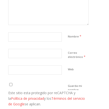
*
Nombre
Correo
*
electrónico
Web
Guarda mi
nombre,
Este sitio esta protegido por reCAPTCHA y
correo
electrónico y
la
Política de privacidad
y los
Términos del servicio
web en este
de Google
se aplican.
navegador