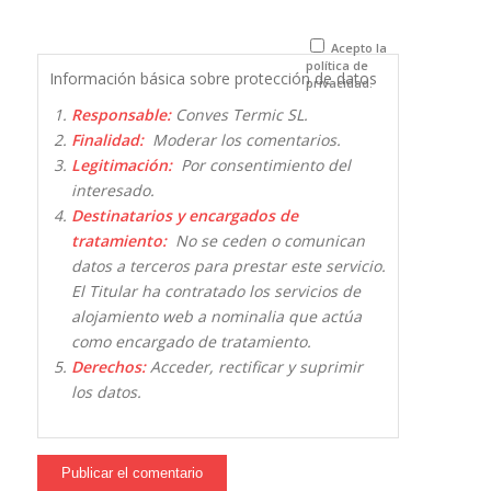
para la
próxima vez
que comente.
Acepto la
política de
Información básica sobre protección de datos
privacidad.
Responsable:
Conves Termic SL.
Finalidad:
Moderar los comentarios.
Legitimación:
Por consentimiento del
interesado.
Destinatarios y encargados de
tratamiento:
No se ceden o comunican
datos a terceros para prestar este servicio.
El Titular ha contratado los servicios de
alojamiento web a nominalia que actúa
como encargado de tratamiento.
Derechos:
Acceder, rectificar y suprimir
los datos.