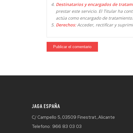
Destinatarios y encargados de tratam
prestar este servicio. El Titular ha co
actúa como encargado de tratamiento.
Derechos:
Acceder, rectificar y suprimi
JAGA ESPAÑA
C/ Campello 5, 03509 Finestrat, Alicante
Telefono: 966 83 03 03