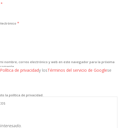
*
e
*
electrónico
mi nombre, correo electrónico y web en este navegador para la próxima
 comente.
Política de privacidad
y los
Términos del servicio de Google
se
to la política de privacidad.
tos
interesado.