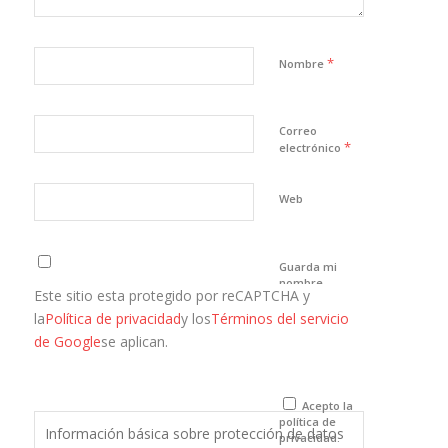
*
Nombre
Correo
*
electrónico
Web
Guarda mi
nombre,
Este sitio esta protegido por reCAPTCHA y
correo
electrónico y
la
Política de privacidad
y los
Términos del servicio
web en este
de Google
se aplican.
navegador
para la
próxima vez
que comente.
Acepto la
política de
Información básica sobre protección de datos
privacidad.