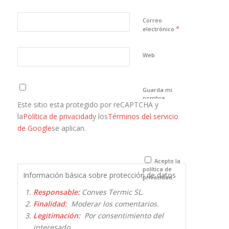
Correo
*
electrónico
Web
Guarda mi
nombre,
Este sitio esta protegido por reCAPTCHA y
correo
electrónico y
la
Política de privacidad
y los
Términos del servicio
web en este
de Google
se aplican.
navegador
para la
próxima vez
que comente.
Acepto la
política de
Información básica sobre protección de datos
privacidad.
Responsable:
Conves Termic SL.
Finalidad:
Moderar los comentarios.
Legitimación:
Por consentimiento del
interesado.