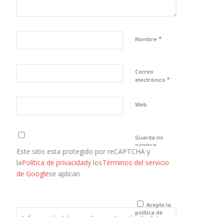
*
Nombre
Correo
*
electrónico
Web
Guarda mi
nombre,
Este sitio esta protegido por reCAPTCHA y
correo
electrónico y
la
Política de privacidad
y los
Términos del servicio
web en este
de Google
se aplican.
navegador
para la
próxima vez
que comente.
Acepto la
política de