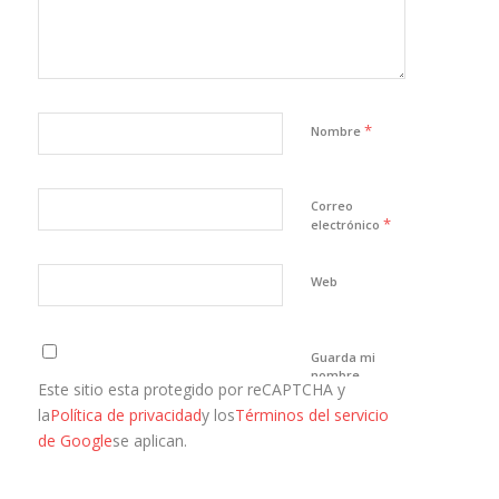
*
Nombre
Correo
*
electrónico
Web
Guarda mi
nombre,
Este sitio esta protegido por reCAPTCHA y
correo
electrónico y
la
Política de privacidad
y los
Términos del servicio
web en este
de Google
se aplican.
navegador
para la
próxima vez