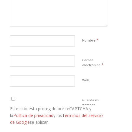
*
Nombre
Correo
*
electrónico
Web
Guarda mi
nombre,
Este sitio esta protegido por reCAPTCHA y
correo
electrónico y
la
Política de privacidad
y los
Términos del servicio
web en este
de Google
se aplican.
navegador
para la