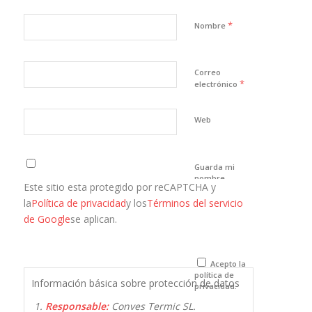
*
Nombre
Correo
*
electrónico
Web
Guarda mi
nombre,
Este sitio esta protegido por reCAPTCHA y
correo
electrónico y
la
Política de privacidad
y los
Términos del servicio
web en este
de Google
se aplican.
navegador
para la
próxima vez
que comente.
Acepto la
política de
Información básica sobre protección de datos
privacidad.
Responsable:
Conves Termic SL.