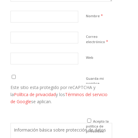
*
Nombre
Correo
*
electrónico
Web
Guarda mi
nombre,
Este sitio esta protegido por reCAPTCHA y
correo
electrónico y
la
Política de privacidad
y los
Términos del servicio
web en este
de Google
se aplican.
navegador
para la
próxima vez
que comente.
Acepto la
política de
Información básica sobre protección de datos
privacidad.