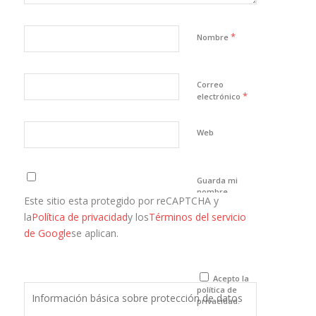
*
Nombre
Correo
*
electrónico
Web
Guarda mi
nombre,
Este sitio esta protegido por reCAPTCHA y
correo
electrónico y
la
Política de privacidad
y los
Términos del servicio
web en este
de Google
se aplican.
navegador
para la
próxima vez
que comente.
Acepto la
política de
Información básica sobre protección de datos
privacidad.