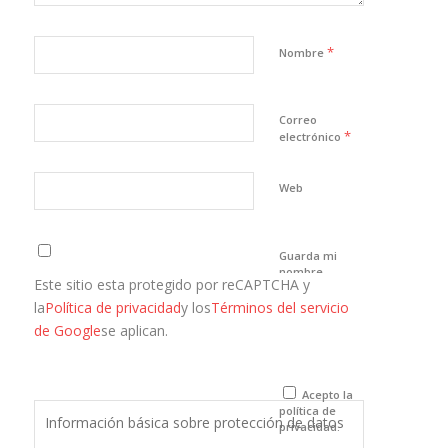
*
Nombre
Correo
*
electrónico
Web
Guarda mi
nombre,
Este sitio esta protegido por reCAPTCHA y
correo
electrónico y
la
Política de privacidad
y los
Términos del servicio
web en este
de Google
se aplican.
navegador
para la
próxima vez
que comente.
Acepto la
política de
Información básica sobre protección de datos
privacidad.