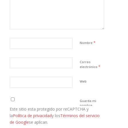
*
Nombre
Correo
*
electrónico
Web
Guarda mi
nombre,
Este sitio esta protegido por reCAPTCHA y
correo
electrónico y
la
Política de privacidad
y los
Términos del servicio
web en este
de Google
se aplican.
navegador