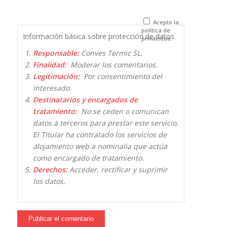
para la
próxima vez
que comente.
Acepto la
política de
Información básica sobre protección de datos
privacidad.
Responsable:
Conves Termic SL.
Finalidad:
Moderar los comentarios.
Legitimación:
Por consentimiento del
interesado.
Destinatarios y encargados de
tratamiento:
No se ceden o comunican
datos a terceros para prestar este servicio.
El Titular ha contratado los servicios de
alojamiento web a nominalia que actúa
como encargado de tratamiento.
Derechos:
Acceder, rectificar y suprimir
los datos.