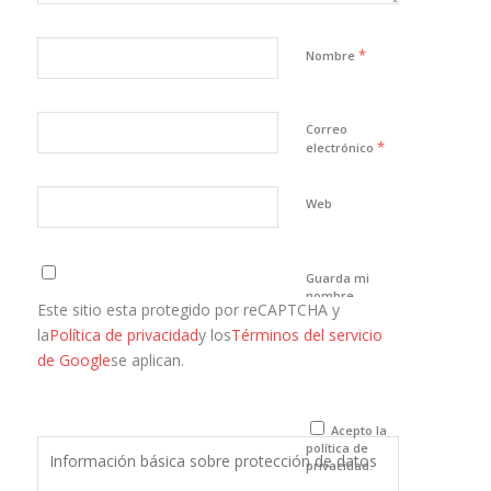
*
Nombre
Correo
*
electrónico
Web
Guarda mi
nombre,
Este sitio esta protegido por reCAPTCHA y
correo
electrónico y
la
Política de privacidad
y los
Términos del servicio
web en este
de Google
se aplican.
navegador
para la
próxima vez
que comente.
Acepto la
política de
Información básica sobre protección de datos
privacidad.