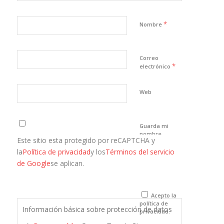
*
Nombre
Correo
*
electrónico
Web
Guarda mi
nombre,
Este sitio esta protegido por reCAPTCHA y
correo
electrónico y
la
Política de privacidad
y los
Términos del servicio
web en este
de Google
se aplican.
navegador
para la
próxima vez
que comente.
Acepto la
política de
Información básica sobre protección de datos
privacidad.