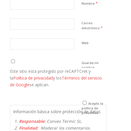
*
Nombre
Correo
*
electrónico
Web
Guarda mi
nombre,
Este sitio esta protegido por reCAPTCHA y
correo
electrónico y
la
Política de privacidad
y los
Términos del servicio
web en este
de Google
se aplican.
navegador
para la
próxima vez
que comente.
Acepto la
política de
Información básica sobre protección de datos
privacidad.
Responsable:
Conves Termic SL.
Finalidad:
Moderar los comentarios.