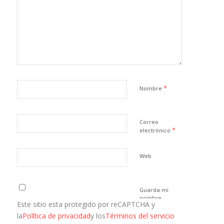
*
Nombre
Correo
*
electrónico
Web
Guarda mi
nombre,
Este sitio esta protegido por reCAPTCHA y
correo
electrónico y
la
Política de privacidad
y los
Términos del servicio
web en este