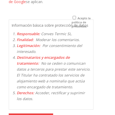
de Google
se aplican.
navegador
para la
próxima vez
que comente.
Acepto la
política de
Información básica sobre protección de datos
privacidad.
Responsable:
Conves Termic SL.
Finalidad:
Moderar los comentarios.
Legitimación:
Por consentimiento del
interesado.
Destinatarios y encargados de
tratamiento:
No se ceden o comunican
datos a terceros para prestar este servicio.
El Titular ha contratado los servicios de
alojamiento web a nominalia que actúa
como encargado de tratamiento.
Derechos:
Acceder, rectificar y suprimir
los datos.