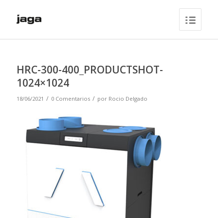
HRC-300-400_PRODUCTSHOT-
1024×1024
/
/
18/06/2021
0 Comentarios
por
Rocio Delgado