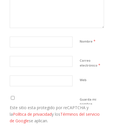
*
Nombre
Correo
*
electrónico
Web
Guarda mi
nombre,
Este sitio esta protegido por reCAPTCHA y
correo
electrónico y
la
Política de privacidad
y los
Términos del servicio
web en este
de Google
se aplican.
navegador
para la