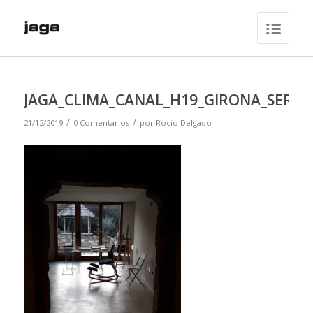
JAGA_CLIMA_CANAL_H19_GIRONA_SERIY
/
/
21/12/2019
0 Comentarios
por
Rocio Delgado