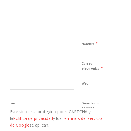
*
Nombre
Correo
*
electrónico
Web
Guarda mi
nombre,
Este sitio esta protegido por reCAPTCHA y
correo
electrónico y
la
Política de privacidad
y los
Términos del servicio
web en este
de Google
se aplican.
navegador