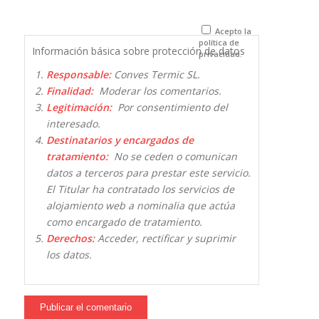
para la
próxima vez
que comente.
Acepto la
política de
Información básica sobre protección de datos
privacidad.
Responsable:
Conves Termic SL.
Finalidad:
Moderar los comentarios.
Legitimación:
Por consentimiento del
interesado.
Destinatarios y encargados de
tratamiento:
No se ceden o comunican
datos a terceros para prestar este servicio.
El Titular ha contratado los servicios de
alojamiento web a nominalia que actúa
como encargado de tratamiento.
Derechos:
Acceder, rectificar y suprimir
los datos.